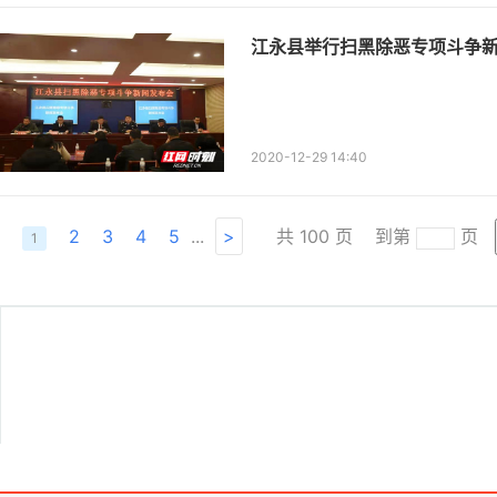
江永县举行扫黑除恶专项斗争
2020-12-29 14:40
2
3
4
5
...
>
共
100
页
到第
页
1