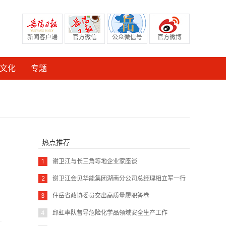
新闻客户端
官方微信
公众微信号
官方微博
文化
专题
热点推荐
1
谢卫江与长三角等地企业家座谈
2
谢卫江会见华能集团湖南分公司总经理相立军一行
3
住岳省政协委员交出高质量履职答卷
4
邱虹率队督导危险化学品领域安全生产工作