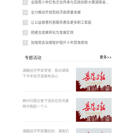
5
全国青少年红色文化传承与实践创新大赛湖南省赛在岳阳圆满闭幕
6
全力推动开放型经济高质量发展
7
让公益普惠托管服务惠及更多职工家庭
8
把建言成果转化为发展实效
9
加强常态治理管护提升十年禁渔质效
专题活动
更多>>
湘籍经济学家贺铿：我对湖南
下半年经济发展有信心
郴州日报记者下班后在狂风暴
雨中救起一个人
湘籍经济学家魏后凯：湖南仍