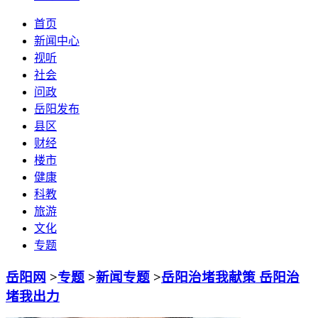
首页
新闻中心
视听
社会
问政
岳阳发布
县区
财经
楼市
健康
科教
旅游
文化
专题
岳阳网
>
专题
>
新闻专题
>
岳阳治堵我献策 岳阳治
堵我出力