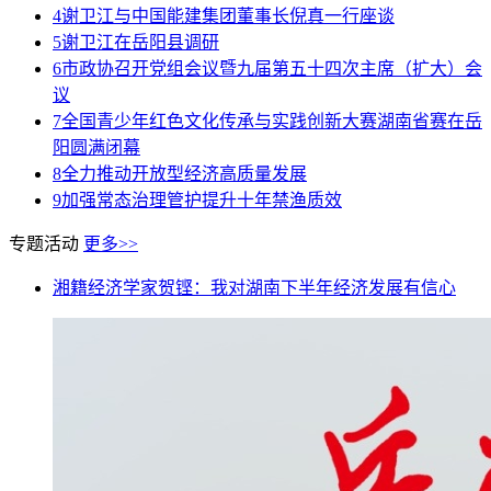
4
谢卫江与中国能建集团董事长倪真一行座谈
5
谢卫江在岳阳县调研
6
市政协召开党组会议暨九届第五十四次主席（扩大）会
议
7
全国青少年红色文化传承与实践创新大赛湖南省赛在岳
阳圆满闭幕
8
全力推动开放型经济高质量发展
9
加强常态治理管护提升十年禁渔质效
专题活动
更多>>
湘籍经济学家贺铿：我对湖南下半年经济发展有信心