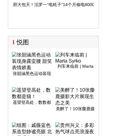
胆大包天！汨罗一“电耗子”14个月偷电8000余度
悦图
列车来临前 | Marta
Syrko
张韶涵黑色运动装现
身露蛮腰 甜笑表情娇
羞
遥望登高处，数数都
是猫！
美醉了！10张麋鹿摄
影大片展现生态之美