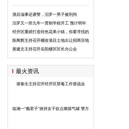
酒后滋事还袭警，汨罗一男子被刑拘
汨罗又一所九年一贯制学校开工 预计明年
秋季投入使用
经开区重磅打造特色花果小镇，你要寻找的
诗和远方就在西塘！
陈阁辉主持召开棚改项目土地出让招商宗地
指标协商对接会
黄建文主持召开岳阳楼区区长办公会
最火资讯
谢春生主持召开经开区禁毒工作督战会
临湘一“瘾君子”挟持女子欲点燃煤气罐 警方强攻将其拿下