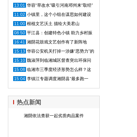
判
13:01
华容“旱改水”吸引河南邓州来“取经”
11:02
小镇里，这个小组在谋思如何建设
栀子花小镇
11:00
根植文艺沃土 描绘大美君山
08:50
平江县：创建特色小镇 助力乡村振
兴
16:41
湘阴花鼓戏文艺创作有了新阵地
15:13
华容公安机关打掉一涉嫌“恶势力”的
犯罪团伙
15:10
魏淑萍到临湘城区督查突出环保问
题整治工作
15:08
临湘市三季度经济形势怎么样？这
个会给你答案...
15:04
李镇江专题调度湘阴县“最多跑一
次”改革工作
热点新闻
湘阴依法查获一起劣质肉品案件