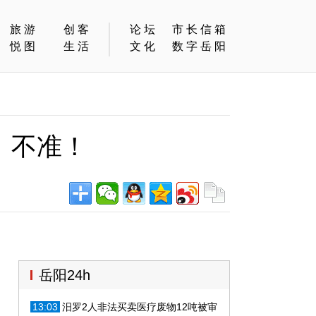
旅游
创客
论坛
市长信箱
悦图
生活
文化
数字岳阳
：不准！
岳阳24h
13:03
汨罗2人非法买卖医疗废物12吨被审