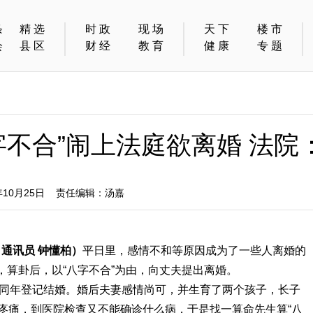
条
精选
时政
现场
天下
楼市
会
县区
财经
教育
健康
专题
字不合”闹上法庭欲离婚 法院
10月25日 责任编辑：汤嘉
 通讯员 钟懂柏）
平日里，感情不和等原因成为了一些人离婚的
算卦后，以“八字不合”为由，向丈夫提出离婚。
，同年登记结婚。婚后夫妻感情尚可，并生育了两个孩子，长子
疼痛，到医院检查又不能确诊什么病，于是找一算命先生算“八