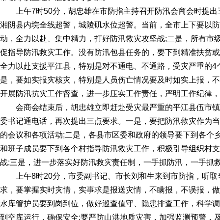
上午7时50分，胡忠雄在市防指主持召开防汛会商会时提出
湘阴县内垸全线超警，城陵矶水位超警。当前，全市上下要以防
动，全力以赴、集中精力，打好防汛救灾攻坚战;二是，所有市
促指导防汛救灾工作。没有防汛包县任务的，要下到精准扶贫或
全力以赴支援平江县，特别是对不通电、不通路，受灾严重的4个
是，要如实报灾核灾，特别是人员伤亡情况要及时如实上报，不
开展防汛抗灾工作督查，进一步压实工作责任，严明工作纪律，
会商会结束后，胡忠雄立即赶赴受灾最严重的平江县伍市镇
委书记通电话，再次提出三点要求。一是，要把防汛救灾作为当
的会议和各项活动;二是，各县市区委和政府的领导要下到各个
和班子成员要下到各个村指导防汛救灾工作，积极引导组织村支
战;三是，进一步落实好防汛救灾责任制，一手抓防汛，一手抓
上午8时20分，市委副书记、市长刘和生来到市防指，听取
求，要掌握实时灾情，实事求是报送灾情，不瞒报，不误报，做
水库管护员要到岗到位，做好巡查值守、隐患排查工作，科学调
到空库运行，确保安全;要严防山洪地质灾害，加强监测预警，