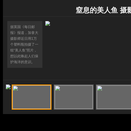
窒息的美人鱼 摄
据英国《每日邮
报》报道，加拿大
摄影师近日用1万
个塑料瓶拍摄了一
组“美人鱼”照片，
想以此唤起人们保
护海洋的意识。