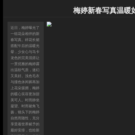
梅婷新春写真温暖
近日，梅婷曝光了
一组花朵相伴的新
春写真。碎花长裙
搭配午后的温暖光
晕，少女心与马卡
龙色的完美混搭让
一贯优雅的梅婷露
出温软气质，迷幻
又美好。浅色毛衣
与撞色休闲裤再加
上花朵簇拥，梅婷
的暖心笑容更加甜
美可人。时而静坐
凝望、时而裙角飞
扬，镜头下的梅婷
自然而随性，充分
享受着世界赋予的
最好安排，也给新