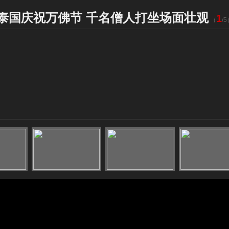
泰国庆祝万佛节 千名僧人打坐场面壮观
1
（
/
5