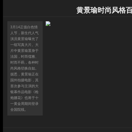
黄景瑜时尚风格百
3月14正值白色情
人节，新生代人气
演员黄景瑜曝光了
一组写真大片。大
片中黄景瑜置身于
法国，时而儒雅、
时而不羁，各种时
尚风格切换自如。
据悉，黄景瑜正在
国外拍摄电影，其
首次参与主演的大
银幕作品电影《枪
炮腰花》也将于十
一黄金周期间登录
全国院线。