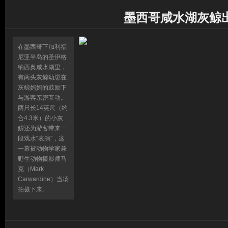
墨西哥咸水湖灰鲸
在墨西哥下加利福
尼亚半岛的圣伊格
纳西奥咸水湖里，
有两头灰鲸幼崽在
灰鲸妈妈的鼓励下
与游客亲密互动。
两只长14英尺（约
合4.3米）的小灰
鲸还为游客带来一
段戏水“表演”，这
一幕被动物学家兼
野生动物摄影师马
克（Mark
Carwardine）当场
拍摄下来。