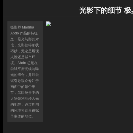
光影下的细节 
摄影师 Madiha
Abdo 作品的特征
之一是光与影的对
比，光影使得形状
巧妙，无论是展现
人脸还是城市环
境。Abdo 总是在
尝试平衡光线与曝
光的组合，并且尝
试引导观众专注于
画面中的每个细
节，黑暗场景中的
人物锐利地步入光
的地带，通过周围
的环境和背景被赋
予主体的地位。