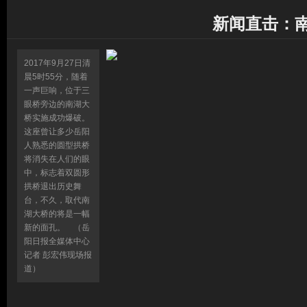
新闻直击：
2017年9月27日清
晨5时55分，随着
一声巨响，位于三
眼桥旁边的南湖大
桥实施成功爆破。
这座曾让多少岳阳
人熟悉的圆型拱桥
将消失在人们的眼
中，标志着双圆形
拱桥退出历史舞
台，不久，取代南
湖大桥的将是一幅
新的面孔。 （岳
阳日报全媒体中心
记者 彭宏伟现场报
道）