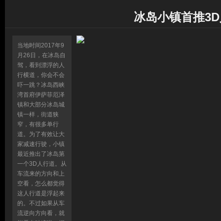
冰岛小镇首推3
当地时间2017年9
月26日，在冰岛自
驾，看到漂浮的人
行横道，你会不会
吓一跳？冰岛西峡
湾首府伊萨菲厄泽
镇和大部分冰岛城
镇一样，街道狭
窄，有很多单行
道。为了有效让大
家减速行驶，小镇
最近推出了冰岛第
一个3D人行道。从
车流来的方向和上
空看，怎么都觉得
这人行道是浮起来
的。不过如果从车
流逆向方向看，就