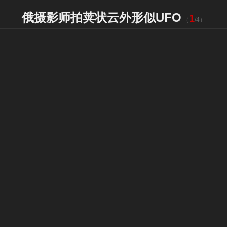
俄摄影师拍荚状云外形似UFO
1
（
/
4
）