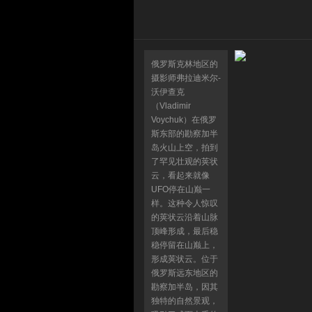
俄罗斯克林地区的
摄影师弗拉迪米尔-
沃伊查克
（Vladimir
Voychuk）在俄罗
斯东部的勘察加半
岛火山上空，拍到
了罕见壮观的荚状
云，看起来就像
UFO停在山巅一
样。这种令人惊叹
的荚状云沿着山脉
顶峰形成，最后稳
稳停留在山巅上，
形成荚状云。位于
俄罗斯远东地区的
勘察加半岛，因其
独特的自然景观，