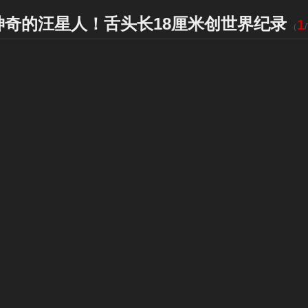
神奇的汪星人！舌头长18厘米创世界纪录
1
（
/