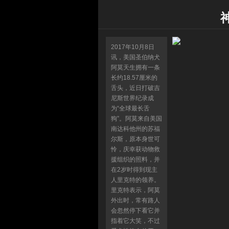
2017年10月8日
讯，美国圣伯纳犬
阿莫天生拥有一条
长约18.57厘米的
舌头，近日打破吉
尼斯世界纪录成
为“全球最长舌
狗”。阿莫来自美国
南达科他州的苏福
尔斯，原本身世可
怜，庆幸获动物救
援组织的照料，并
在2岁时得到现主
人里克特的领养。
里克特表示，阿莫
外出时，常有路人
会忽然停下看它并
指着它大笑，不过