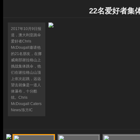
22名爱好者集
2017年10月9日报
道，澳大利亚跳伞
爱好者Chris
McDougall邀请他
的21名朋友，在挪
威南部谢拉格山上
挑战集体跳伞，他
们在谢拉格山山顶
上依次起跳，远远
望去就像是一道人
体瀑布，十分酷
炫。Chris
McDougall Caters
News/东方IC