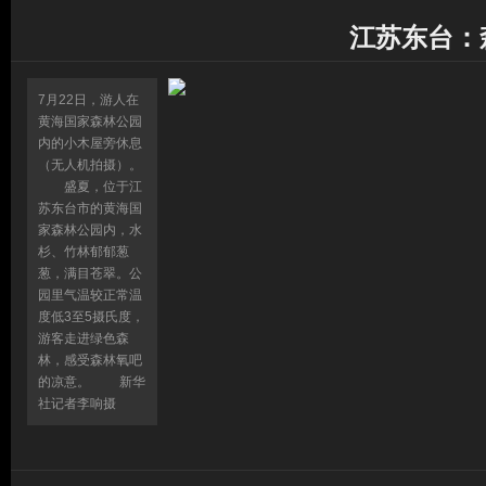
江苏东台：
7月22日，游人在
黄海国家森林公园
内的小木屋旁休息
（无人机拍摄）。
盛夏，位于江
苏东台市的黄海国
家森林公园内，水
杉、竹林郁郁葱
葱，满目苍翠。公
园里气温较正常温
度低3至5摄氏度，
游客走进绿色森
林，感受森林氧吧
的凉意。 新华
社记者李响摄