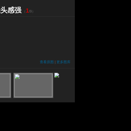
镜头感强
1
（
/
9
）
查看原图
|
更多图库