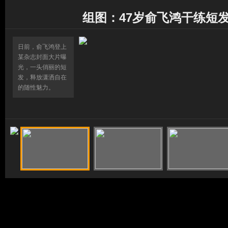
组图：47岁俞飞鸿干练短
日前，俞飞鸿登上
某杂志封面大片曝
光，一头俏丽的短
发，释放潇洒自在
的随性魅力。