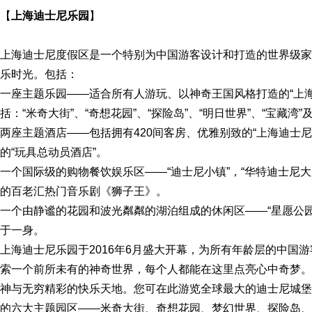
【
上海迪士尼乐园
】
上海迪士尼度假区是一个特别为中国游客设计和打造的世界级家
乐时光。包括：
一座主题乐园——适合所有人游玩、以神奇王国风格打造的“上
括：“米奇大街”、“奇想花园”、“探险岛”、“明日世界”、“宝藏湾”
两座主题酒店——包括拥有420间客房、优雅别致的“上海迪士尼
的“玩具总动员酒店”。
一个国际级的购物餐饮娱乐区——“迪士尼小镇”，“华特迪士尼
的百老汇热门音乐剧《狮子王》。
一个由静谧的花园和波光粼粼的湖泊组成的休闲区——“星愿公
于一身。
上海迪士尼乐园于2016年6月盛大开幕，为所有年龄层的中国
索一个前所未有的神奇世界，每个人都能在这里点亮心中奇梦。
神与无穷精彩的快乐天地。您可在此游览全球最大的迪士尼城堡
的六大主题园区——米奇大街、奇想花园、梦幻世界、探险岛、