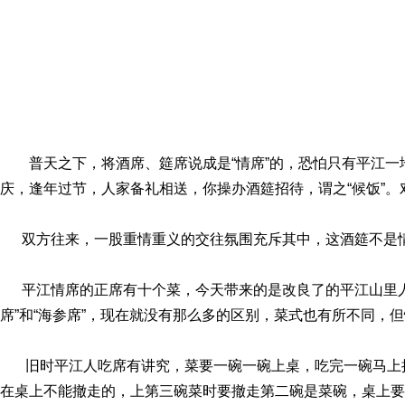
普天之下，将酒席、筵席说成是“情席”的，恐怕只有平江
庆，逢年过节，人家备礼相送，你操办酒筵招待，谓之“候饭”。
双方往来，一股重情重义的交往氛围充斥其中，这酒筵不是情
平江情席的正席有十个菜，今天带来的是改良了的平江山里人家春
席”和“海参席”，现在就没有那么多的区别，菜式也有所不同，
旧时平江人吃席有讲究，菜要一碗一碗上桌，吃完一碗马上
在桌上不能撤走的，上第三碗菜时要撤走第二碗是菜碗，桌上要