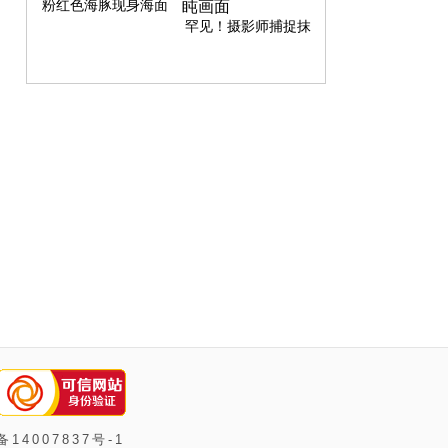
粉红色海豚现身海面
满满少女心
罕见！摄影师捕捉抹
香鲸群竖立打盹画面
备14007837号-1