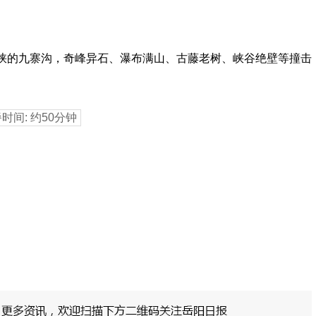
峡的九寨沟，奇峰异石、瀑布满山、古藤老树、峡谷绝壁等撞击
餐时间: 约50分钟