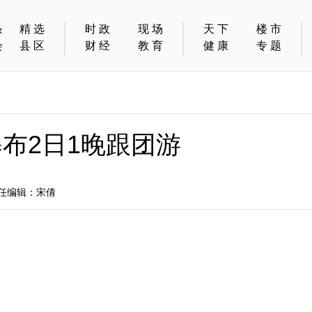
条
精选
时政
现场
天下
楼市
会
县区
财经
教育
健康
专题
布2日1晚跟团游
责任编辑：宋倩