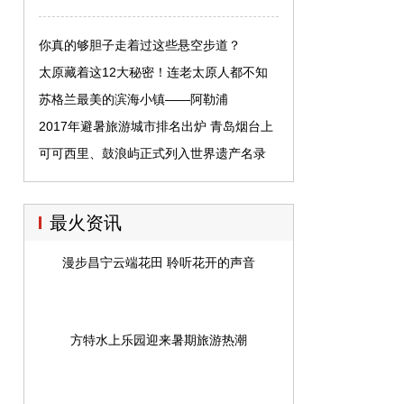
你真的够胆子走着过这些悬空步道？
太原藏着这12大秘密！连老太原人都不知
道
苏格兰最美的滨海小镇——阿勒浦
2017年避暑旅游城市排名出炉 青岛烟台上
榜
可可西里、鼓浪屿正式列入世界遗产名录
最火资讯
漫步昌宁云端花田 聆听花开的声音
方特水上乐园迎来暑期旅游热潮