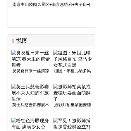
南京中山陵园风景区+南京总统府+夫子庙+阅江楼+侵华日军南京
悦图
炎炎夏日来一丝清凉
组图：宋祖儿晒多风
春天里的芭蕾舞者
格自拍 鬼马少女花式
自黑
英士兵慈善影赛展不
摄影师拍巢鼠抱麦穗
为人知的军旅生活
玩耍画面萌翻了