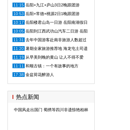
票
11:15
岳阳+九江+庐山3日2晚跟团游
10:53
岳阳+常德+桃源2日1晚跟团游
10:17
岳阳楼君山岛一日游 岳阳南湖假日
旅行社 自由行
10:05
岳阳到江西武功山汽车二日游 岳阳
南湖假日旅行社
11:31
去年中国游客赴南非旅游人数超过
11万增长38%
11:20
暑期全家旅游推荐地 海龙屯土司遗
址
11:19
从早美到晚的黄山 让人不得不爱
11:11
和顺古镇：一个有故事的地方
17:38
金盆荷花醉游人
热点新闻
中国风走出国门 蜀绣等四川非遗惊艳柏林