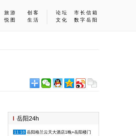
旅游
创客
论坛
市长信箱
悦图
生活
文化
数字岳阳
岳阳24h
11:18
岳阳格兰云天大酒店1晚+岳阳楼门