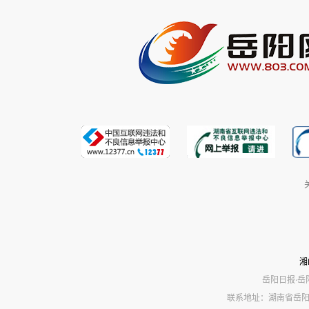
湘
岳阳日报·岳
联系地址：湖南省岳阳市岳