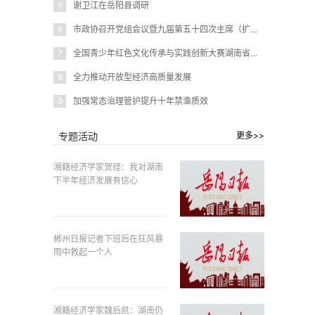
5
谢卫江在岳阳县调研
6
市政协召开党组会议暨九届第五十四次主席（扩大）会议
7
全国青少年红色文化传承与实践创新大赛湖南省赛在岳阳圆满闭幕
8
全力推动开放型经济高质量发展
9
加强常态治理管护提升十年禁渔质效
专题活动
更多>>
湘籍经济学家贺铿：我对湖南
下半年经济发展有信心
郴州日报记者下班后在狂风暴
雨中救起一个人
湘籍经济学家魏后凯：湖南仍