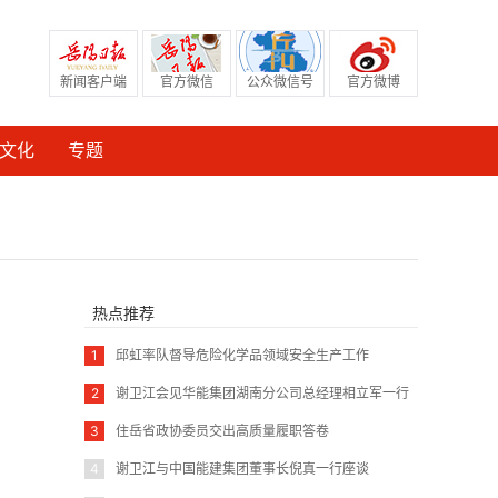
新闻客户端
官方微信
公众微信号
官方微博
文化
专题
热点推荐
1
邱虹率队督导危险化学品领域安全生产工作
2
谢卫江会见华能集团湖南分公司总经理相立军一行
3
住岳省政协委员交出高质量履职答卷
4
谢卫江与中国能建集团董事长倪真一行座谈