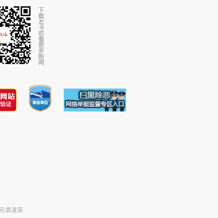
问:袁波浪