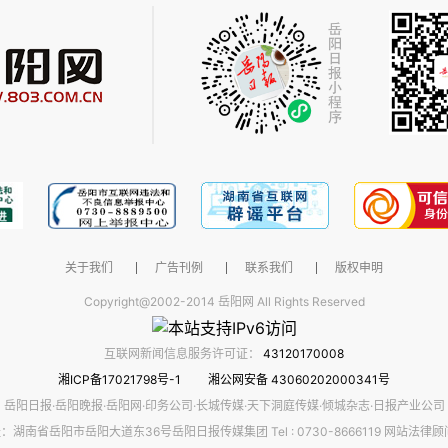
关于我们
广告刊例
联系我们
版权申明
Copyright@2002-2014 岳阳网 All Rights Reserved
互联网新闻信息服务许可证：
43120170008
湘ICP备17021798号-1
湘公网安备 43060202000341号
岳阳日报·岳阳晚报·岳阳网·印务公司·长城传媒·天下洞庭传媒·倾城杂志·日报产业公司
：湖南省岳阳市岳阳大道东36号岳阳日报传媒集团 Tel : 0730-8666119 网站法律顾