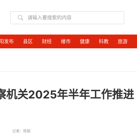
阳发布
县区
财经
楼市
健康
科教
旅游
机关2025年半年工作推进
记者：
陈毅