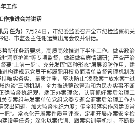
半年工作
年工作推进会并讲话
讯员 任为）
7月24日，市纪委监委召开全市纪检监察机关
委书记、市监委主任谢运策出席会议并讲话。
形势新任务新要求，高质高效推进下半年工作。做实政治
进“洞庭护渔”等专项监督，做细做实廉情调研；严查严治
要“上前一步”。充分发挥“四种形态”层层设防作用，建
推进构建规范党员干部履职用权负面清单监督管理机制改
持唯实务实、量质并重，坚决防止“凑数案”“放水案”“过
“对账约谈”三项机制，全力推进整改整治和为民办实事不断
牢正确监督执纪观，端正办案理念，认真抓好案后治理工
机关专案组与发案单位党组党委专题会商案后治理工作办
”等突出问题，加大监督执纪力度；健全和落实作风建设常
紧一把”。常态化开展案件质量评查，定期开展办案安全检
构建设等任务；深化以案代训、跟案实训等机制，不断提