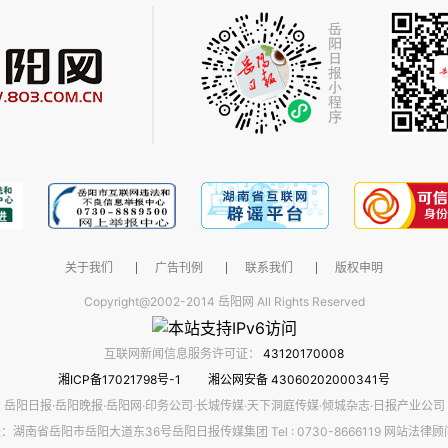
关于我们
广告刊例
联系我们
版权申明
Copyright@2002-2014 岳阳网 All Rights Reserved
互联网新闻信息服务许可证：
43120170008
湘ICP备17021798号-1
湘公网安备 43060202000341号
岳阳日报·岳阳晚报·岳阳网·印务公司·长城传媒·天下洞庭传媒·倾城杂志·日报产业公司
：湖南省岳阳市岳阳大道东36号岳阳日报传媒集团 Tel : 0730-8666119 网站法律顾