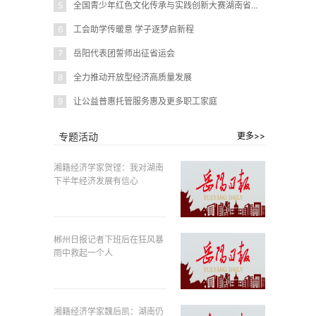
5
全国青少年红色文化传承与实践创新大赛湖南省赛在岳阳圆满闭幕
6
工会助学传暖意 学子逐梦启新程
7
岳阳代表团誓师出征省运会
8
全力推动开放型经济高质量发展
9
让公益普惠托管服务惠及更多职工家庭
专题活动
更多>>
湘籍经济学家贺铿：我对湖南
下半年经济发展有信心
郴州日报记者下班后在狂风暴
雨中救起一个人
湘籍经济学家魏后凯：湖南仍