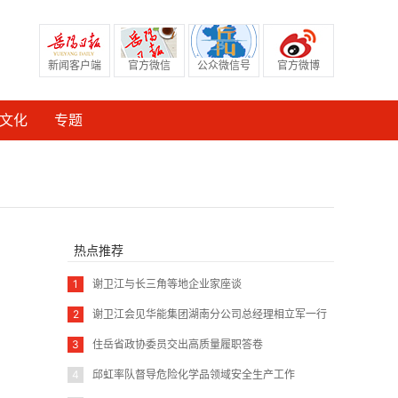
新闻客户端
官方微信
公众微信号
官方微博
文化
专题
热点推荐
1
谢卫江与长三角等地企业家座谈
2
谢卫江会见华能集团湖南分公司总经理相立军一行
3
住岳省政协委员交出高质量履职答卷
4
邱虹率队督导危险化学品领域安全生产工作