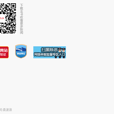
问:袁波浪