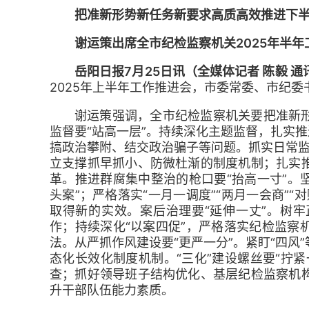
把准新形势新任务新要求高质高效推进下
谢运策出席全市纪检监察机关2025年半
岳阳日报7月25日讯（全媒体记者 陈毅 通
2025年上半年工作推进会，市委常委、市纪
谢运策强调，全市纪检监察机关要把准新
监督要“站高一层”。持续深化主题监督，扎实推
搞政治攀附、结交政治骗子等问题。抓实日常监督
立支撑抓早抓小、防微杜渐的制度机制；扎实
革。推进群腐集中整治的枪口要“抬高一寸”。坚
头案”；严格落实“一月一调度”“两月一会商”
取得新的实效。案后治理要“延伸一丈”。树
作；持续深化“以案四促”，严格落实纪检监察
法。从严抓作风建设要“更严一分”。紧盯“四风
态化长效化制度机制。“三化”建设螺丝要“拧
查；抓好领导班子结构优化、基层纪检监察机
升干部队伍能力素质。