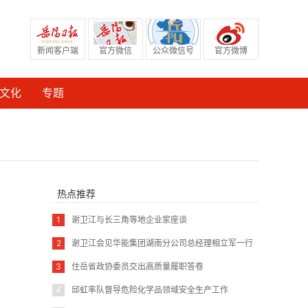
新闻客户端
官方微信
公众微信号
官方微博
文化
专题
热点推荐
1
谢卫江与长三角等地企业家座谈
2
谢卫江会见华能集团湖南分公司总经理相立军一行
3
住岳省政协委员交出高质量履职答卷
4
邱虹率队督导危险化学品领域安全生产工作