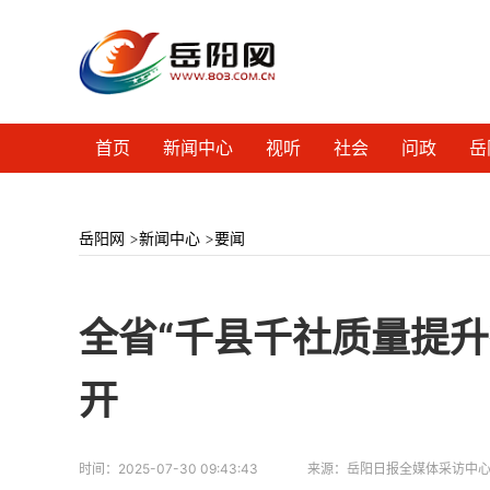
首页
新闻中心
视听
社会
问政
岳
岳阳网
>
新闻中心
>
要闻
全省“千县千社质量提升
开
时间：
2025-07-30 09:43:43
来源：
岳阳日报全媒体采访中