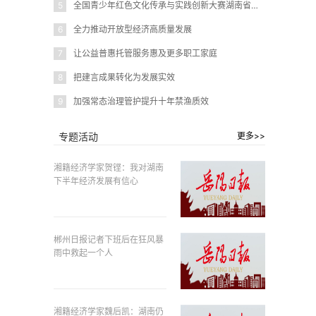
5
全国青少年红色文化传承与实践创新大赛湖南省赛在岳阳圆满闭幕
6
全力推动开放型经济高质量发展
7
让公益普惠托管服务惠及更多职工家庭
8
把建言成果转化为发展实效
9
加强常态治理管护提升十年禁渔质效
专题活动
更多>>
湘籍经济学家贺铿：我对湖南
下半年经济发展有信心
郴州日报记者下班后在狂风暴
雨中救起一个人
湘籍经济学家魏后凯：湖南仍