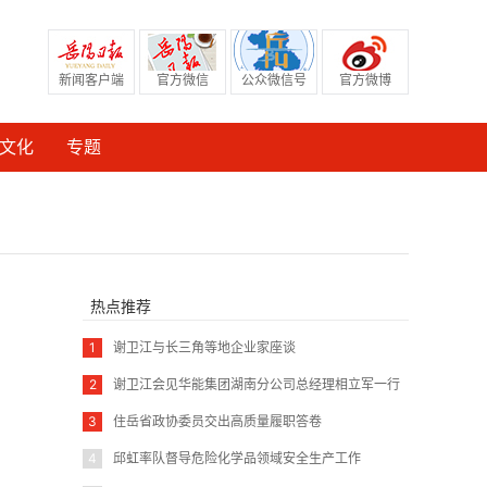
新闻客户端
官方微信
公众微信号
官方微博
文化
专题
热点推荐
1
谢卫江与长三角等地企业家座谈
2
谢卫江会见华能集团湖南分公司总经理相立军一行
3
住岳省政协委员交出高质量履职答卷
4
邱虹率队督导危险化学品领域安全生产工作