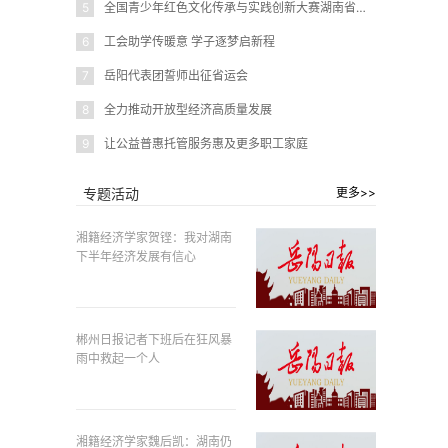
5
全国青少年红色文化传承与实践创新大赛湖南省赛在岳阳圆满闭幕
6
工会助学传暖意 学子逐梦启新程
7
岳阳代表团誓师出征省运会
8
全力推动开放型经济高质量发展
9
让公益普惠托管服务惠及更多职工家庭
专题活动
更多>>
湘籍经济学家贺铿：我对湖南
下半年经济发展有信心
郴州日报记者下班后在狂风暴
雨中救起一个人
湘籍经济学家魏后凯：湖南仍