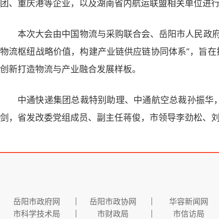
团、重庆港等企业，以及湖南省内航运联盟相关单位进
本次大会由中国物流与采购联合会、岳阳市人民政府
物流枢纽战略价值，构建产业链供应链协同体系”，旨在
创新打造物流与产业融合发展样板。
中通快递集团总裁特别助理、中通航空总裁孙振华
剑，省发改委党组成员、副主任蒋俊，市领导李劲松、
岳阳市政府网
岳阳市政协网
华容新闻网
市科学技术局
市财政局
市信访局