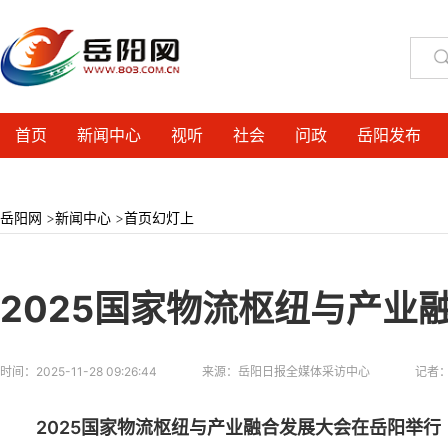
首页
新闻中心
视听
社会
问政
岳阳发布
岳阳网
>
新闻中心
>
首页幻灯上
2025国家物流枢纽与产业
时间：
2025-11-28 09:26:44
来源：
岳阳日报全媒体采访中心
记者
2025国家物流枢纽与产业融合发展大会在岳阳举行