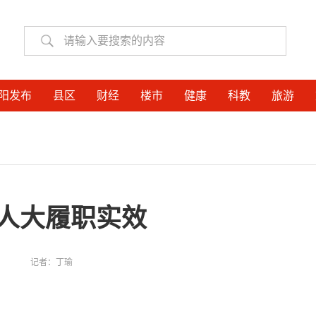
阳发布
县区
财经
楼市
健康
科教
旅游
层人大履职实效
记者：
丁瑜