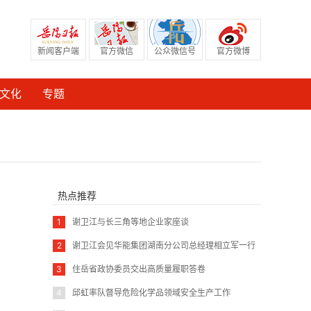
新闻客户端
官方微信
公众微信号
官方微博
文化
专题
热点推荐
1
谢卫江与长三角等地企业家座谈
2
谢卫江会见华能集团湖南分公司总经理相立军一行
3
住岳省政协委员交出高质量履职答卷
4
邱虹率队督导危险化学品领域安全生产工作