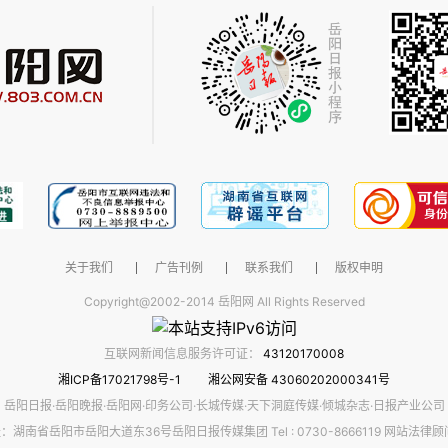
关于我们
广告刊例
联系我们
版权申明
Copyright@2002-2014 岳阳网 All Rights Reserved
互联网新闻信息服务许可证：
43120170008
湘ICP备17021798号-1
湘公网安备 43060202000341号
岳阳日报·岳阳晚报·岳阳网·印务公司·长城传媒·天下洞庭传媒·倾城杂志·日报产业公司
：湖南省岳阳市岳阳大道东36号岳阳日报传媒集团 Tel : 0730-8666119 网站法律顾