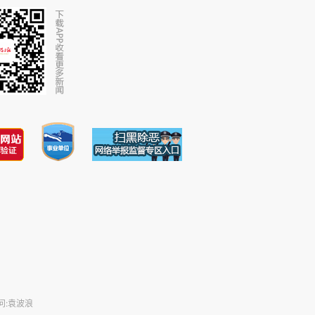
问:袁波浪