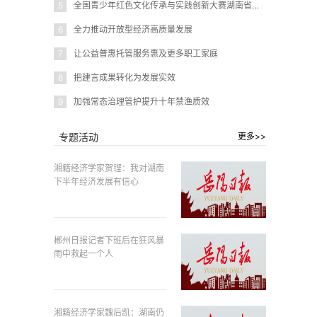
5
全国青少年红色文化传承与实践创新大赛湖南省赛在岳阳圆满闭幕
6
全力推动开放型经济高质量发展
7
让公益普惠托管服务惠及更多职工家庭
8
把建言成果转化为发展实效
9
加强常态治理管护提升十年禁渔质效
专题活动
更多>>
湘籍经济学家贺铿：我对湖南
下半年经济发展有信心
郴州日报记者下班后在狂风暴
雨中救起一个人
湘籍经济学家魏后凯：湖南仍