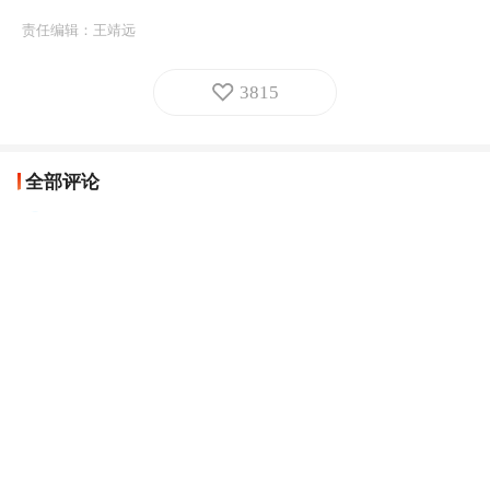
责任编辑：
王靖远
3815
全部评论
意吉祥
少年强则中国强；文明其精神，野蛮其体魄。
广东网友
06-02
回复
青年常新
赞
广东网友
06-02
回复
霸绝天下
少年强则国强