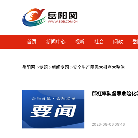
首页
新闻中心
视听
社会
问政
岳
岳阳网
>
专题
>
新闻专题
>
安全生产隐患大排查大整治
邱虹率队督导危险化
2026-08-06 09:46