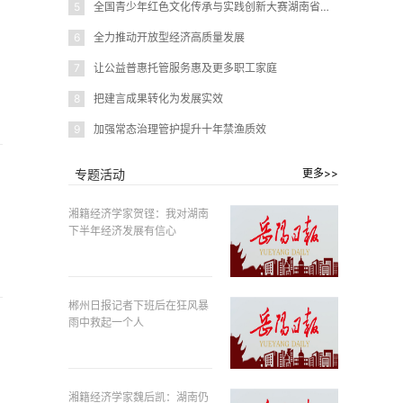
5
全国青少年红色文化传承与实践创新大赛湖南省赛在岳阳圆满闭幕
6
全力推动开放型经济高质量发展
7
让公益普惠托管服务惠及更多职工家庭
8
把建言成果转化为发展实效
9
加强常态治理管护提升十年禁渔质效
专题活动
更多>>
湘籍经济学家贺铿：我对湖南
下半年经济发展有信心
郴州日报记者下班后在狂风暴
雨中救起一个人
湘籍经济学家魏后凯：湖南仍