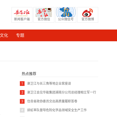
新闻客户端
官方微信
公众微信号
官方微博
文化
专题
热点推荐
1
谢卫江与长三角等地企业家座谈
2
谢卫江会见华能集团湖南分公司总经理相立军一行
3
住岳省政协委员交出高质量履职答卷
4
邱虹率队督导危险化学品领域安全生产工作