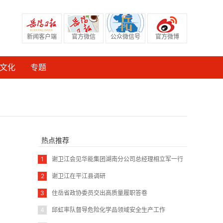
新闻客户端
官方微信
公众微信号
官方微博
文化
专题
热点推荐
1
谢卫江会见华能集团湖南分公司总经理相立军一行
2
谢卫江在平江县调研
3
住岳省政协委员交出高质量履职答卷
4
邱虹率队督导危险化学品领域安全生产工作