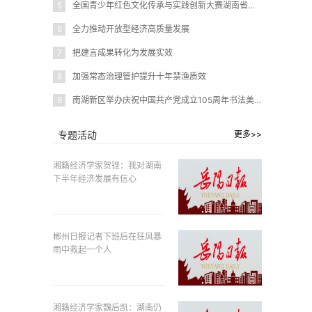
5
全国青少年红色文化传承与实践创新大赛湖南省赛在岳阳圆满闭幕
6
全力推动开放型经济高质量发展
7
把建言成果转化为发展实效
8
加强常态治理管护提升十年禁渔质效
9
南湖新区举办庆祝中国共产党成立105周年书法美术作品展
专题活动
更多>>
湘籍经济学家贺铿：我对湖南
下半年经济发展有信心
郴州日报记者下班后在狂风暴
雨中救起一个人
湘籍经济学家魏后凯：湖南仍