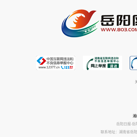
湘
岳阳日报·岳
联系地址：湖南省岳阳市岳