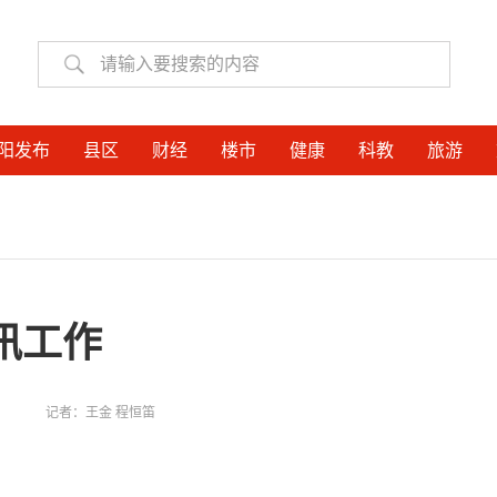
阳发布
县区
财经
楼市
健康
科教
旅游
汛工作
记者：
王金 程恒笛