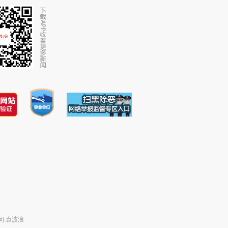
问:袁波浪