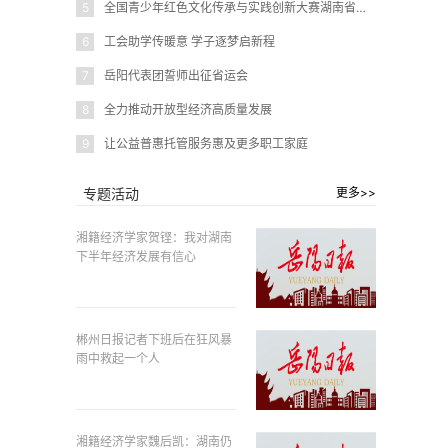
5
全国青少年红色文化传承与实践创新大赛湖南省赛在岳阳圆满闭幕
6
工会助学传暖意 学子逐梦启新程
7
岳阳代表团誓师出征省运会
8
全力推动开放型经济高质量发展
9
让公益普惠托管服务惠及更多职工家庭
专题活动
更多>>
湘籍经济学家贺铿：我对湖南
下半年经济发展有信心
郴州日报记者下班后在狂风暴
雨中救起一个人
湘籍经济学家魏后凯：湖南仍