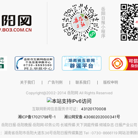
关于我们
广告刊例
联系我们
版权申明
Copyright@2002-2014 岳阳网 All Rights Reserved
互联网新闻信息服务许可证：
43120170008
湘ICP备17021798号-1
湘公网安备 43060202000341号
岳阳日报·岳阳晚报·岳阳网·印务公司·长城传媒·天下洞庭传媒·倾城杂志·日报产业公司
：湖南省岳阳市岳阳大道东36号岳阳日报传媒集团 Tel : 0730-8666119 网站法律顾