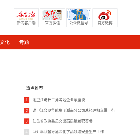
新闻客户端
官方微信
公众微信号
官方微博
文化
专题
热点推荐
1
谢卫江与长三角等地企业家座谈
2
谢卫江会见华能集团湖南分公司总经理相立军一行
3
住岳省政协委员交出高质量履职答卷
4
邱虹率队督导危险化学品领域安全生产工作