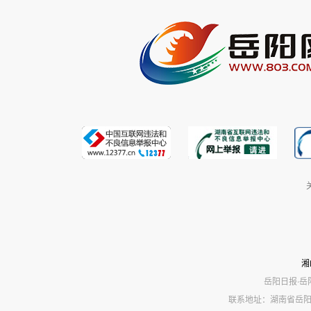
湘
岳阳日报·岳
联系地址：湖南省岳阳市岳