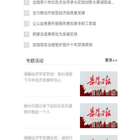
5
全国青少年红色文化传承与实践创新大赛湖南省赛在岳阳圆满闭幕
6
全力推动开放型经济高质量发展
7
让公益普惠托管服务惠及更多职工家庭
8
把建言成果转化为发展实效
9
加强常态治理管护提升十年禁渔质效
专题活动
更多>>
湘籍经济学家贺铿：我对湖南
下半年经济发展有信心
郴州日报记者下班后在狂风暴
雨中救起一个人
湘籍经济学家魏后凯：湖南仍