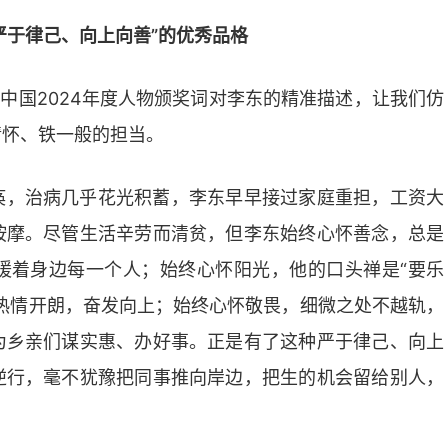
严于律己、向上向善”的优秀品格
动中国2024年度人物颁奖词对李东的精准描述，让我们仿
情怀、铁一般的担当。
痪，治病几乎花光积蓄，李东早早接过家庭重担，工资大
按摩。尽管生活辛劳而清贫，但李东始终心怀善念，总是
暖着身边每一个人；始终心怀阳光，他的口头禅是“要乐
热情开朗，奋发向上；始终心怀敬畏，细微之处不越轨，
为乡亲们谋实惠、办好事。正是有了这种严于律己、向上
逆行，毫不犹豫把同事推向岸边，把生的机会留给别人，