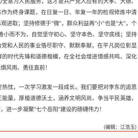
心全意为人民服务，这才是共产党人应有的大孝、大德、
炼作为终身课题，在日复一日、年复一年的检视修炼中清
观进取；坚持修德于“微”，群众利益再“小”也是“大”，个
以善小而不为，自觉坚守初心、坚守本色、坚守底线；坚持
为党和人民的事业恪尽职守、默默奉献，在平凡岗位彰显
样的时代先锋和道德楷模，在全社会增进情感共鸣、深化
无惧风雨、勇往直前！
腔热忱，一次学习激发一段成长。我们要把对李东的追思
正能量，厚植道德沃土，涵养文明风尚，争当平民英雄，
，进一步凝聚“七个岳阳”建设的磅礴伟力！
(编辑：江浩玉)