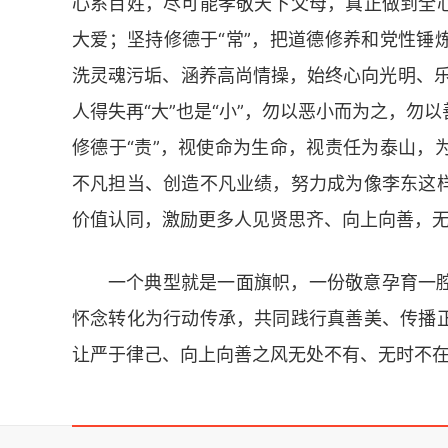
心系百姓，尽可能孝敬天下父母，真正做到全
大爱；坚持修德于“常”，把道德修养和党性锤
洗灵魂污垢、涵养高尚情操，
始终心向光明、乐
人得失再“大”也是“小”，勿以恶小而为之，勿
修德于“责”，视使命为生命，视责任为泰山，
不凡担当、创造不凡业绩，努力成为像李东这
价值认同，激励更多人见贤思齐、向上向善，
一个典型就是一面旗帜，一份敬意孕育一
怀念转化为行动传承，共同践行真善美、传播
让严于律己、向上向善之风无处不有、无时不在