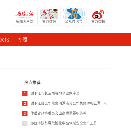
新闻客户端
官方微信
公众微信号
官方微博
文化
专题
热点推荐
1
谢卫江与长三角等地企业家座谈
2
谢卫江会见华能集团湖南分公司总经理相立军一行
3
住岳省政协委员交出高质量履职答卷
4
邱虹率队督导危险化学品领域安全生产工作