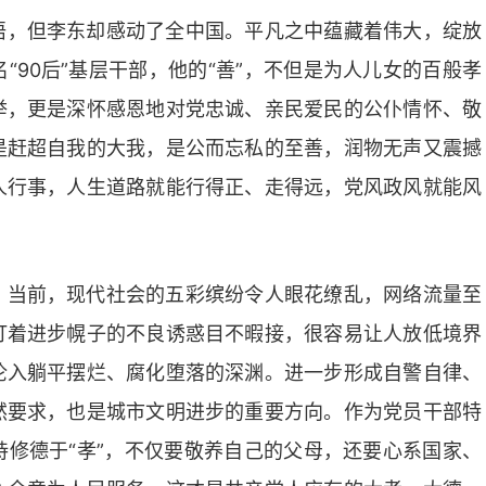
语，但李东却感动了全中国。平凡之中蕴藏着伟大，绽放
90后”基层干部，他的“善”，不但是为人儿女的百般孝
举，更是深怀感恩地对党忠诚、亲民爱民的公仆情怀、敬
是赶超自我的大我，是公而忘私的至善，润物无声又震撼
人行事，人生道路就能行得正、走得远，党风政风就能风
。当前，现代社会的五彩缤纷令人眼花缭乱，网络流量至
打着进步幌子的不良诱惑目不暇接，很容易让人放低境界
沦入躺平摆烂、腐化堕落的深渊。进一步形成自警自律、
然要求，也是城市文明进步的重要方向。作为党员干部特
修德于“孝”，不仅要敬养自己的父母，还要心系国家、