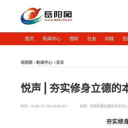
首页
新闻中心
视听
社会
问政
岳
岳阳网
>
新闻中心
>
言论
悦声 | 夯实修身立德的
时间：
2026-07-06 09:35:43
来源：
岳阳日报全媒体采访中心
夯实修