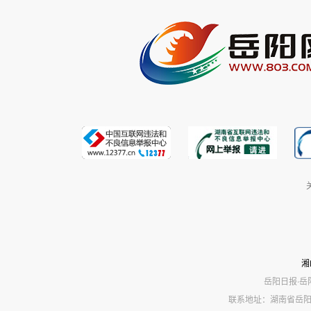
湘
岳阳日报·岳
联系地址：湖南省岳阳市岳