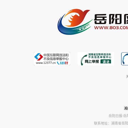
湘
岳阳日报·岳
联系地址：湖南省岳阳市岳