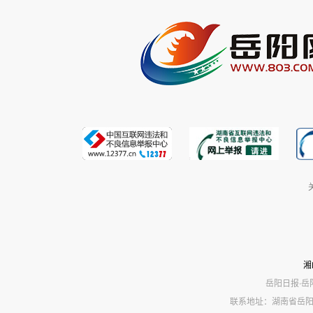
湘
岳阳日报·岳
联系地址：湖南省岳阳市岳