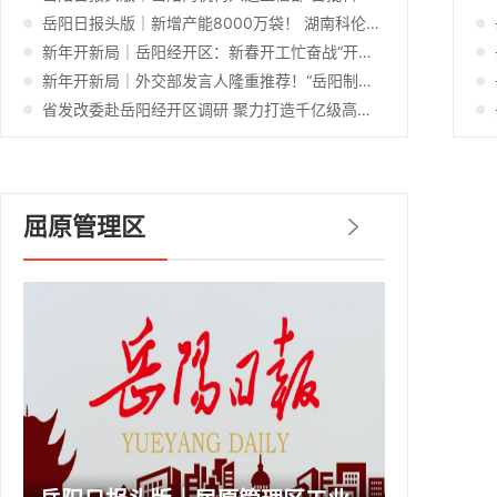
岳阳日报头版｜新增产能8000万袋！ 湖南科伦两大高端制剂“智造”平台建设提速
新年开新局｜岳阳经开区：新春开工忙奋战“开门红”
新年开新局｜外交部发言人隆重推荐！“岳阳制造”惊艳全球
省发改委赴岳阳经开区调研 聚力打造千亿级高空风能产业
屈原管理区