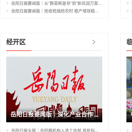
岳阳日报要闻版｜从“群英断是非”到“新风润万家”——岳阳楼区学院路社区移风易俗的十年答卷
岳阳日报要闻版｜抢收抢插抢农时 稳产增效稳粮仓——岳阳楼区“双抢”一线的丰收密码
经开区
岳阳日报要闻版｜深化产业合作 推动低空经济项目落地
岳阳日报头版｜岳阳两机构入选工信部 首批科技型企业孵化器公示名单