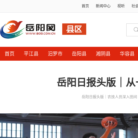
首页
新闻中心
视听
社
首页
平江县
汨罗市
岳阳县
湘阴县
华容县
岳阳日报头版｜从
岳阳日报头版｜农技人员深入田间