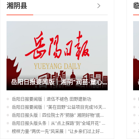
湘阴县
岳阳日报要闻版｜湘阴“润苗·童心成长营”破解乡村暑托难题
岳阳日报要闻版｜退伍不褪色 田野建新功
岳阳日报要闻版｜“美在田野”公益项目完成16天集中教学
岳阳日报头版｜四位院士齐“把脉” 湘阴好物“底气”足
岳阳日报头版头条｜从“点上探路”到“全域开花” 湘阴15个乡镇共同书写“暑托”民生答卷
榜样力量·“两优一先”风采展｜“让乡亲们过上好日子，就是我的初心”——记岳阳市优秀共产党员、湘阴县新泉镇西堤村党总支书记汤治国