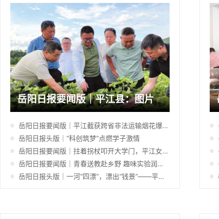
岳阳日报要闻版｜平江县：图片
岳阳日报要闻版｜平江截获跨省非法运输烟花爆竹614件
岳阳日报头版｜“科创筑梦”点燃学子激情
岳阳日报要闻版｜拄着拐杖叩开大学门，平江女孩十年抗癌终圆梦
岳阳日报要闻版｜青春送教赴乡野 趣味实验润童心
岳阳日报头版｜一河“四漂”，漂出“钱景”——平江县加义镇丽江河流域生态变现记