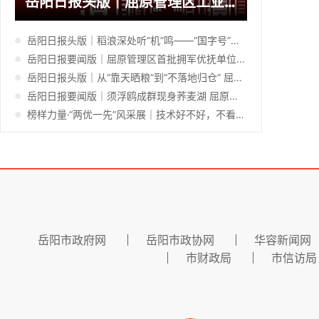
岳阳日报头版｜屈原管理区工业企业装上“超级电池”
岳阳日报头版｜稻浪深处听“机”鸣——“国字号”会议屈原管理区观摩侧记
岳阳日报要闻版｜屈原管理区首批拥军优抚单位集中签约
岳阳日报头版｜从“靠天晒粮”到“不落地归仓” 屈原管理区智能化烘干破解“双抢”晾晒难题
岳阳日报要闻版｜须浮鸥成群现身荞麦湖 屈原管理区湿地生态再获“鸟界认证”
榜样力量·“两优一先”风采展｜技术好不好，不看本子看田里——记岳阳市优秀共产党员、屈原管理区农业农村局现代农业示范区建设服务中心副主任王有成
岳阳市政府网
岳阳市政协网
华容新闻网
市财政局
市信访局