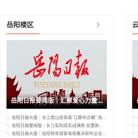
岳阳楼区
岳阳日报要闻版｜汇聚爱心力量 护航特殊儿童向阳启航
岳阳日报头版｜长江君山段安装“江豚听诊器” 岳阳航道首启江豚常态化协同保护机制
岳阳日报要闻版｜长江监利段实战演练 处置新能源车自燃险情
岳阳日报头版｜岳阳将有首家省级重点软件企业 礼一科技入选2026年省重点软件企业拟认定名单