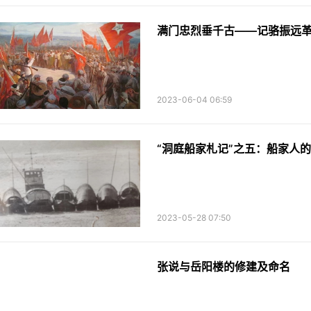
满门忠烈垂千古——记骆振远
2023-06-04 06:59
“洞庭船家札记”之五：船家人
2023-05-28 07:50
张说与岳阳楼的修建及命名