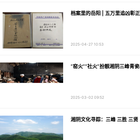
档案里的岳阳 | 五万里追凶彰
2025-04-27 10:53
“窑火”“社火”扮靓湘阴三峰青
2025-03-02 09:52
湘阴文化寻踪：三峰 三胜 三贤