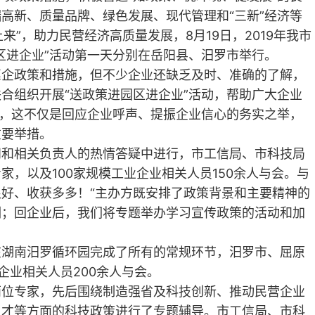
高新、质量品牌、绿色发展、现代管理和“三新”经济等
来”，助力民营经济高质量发展，8月19日，2019年我市
区进企业”活动第一天分别在岳阳县、汨罗市举行。
企政策和措施，但不少企业还缺乏及时、准确的了解，
合组织开展“送政策进园区进企业”活动，帮助广大企业
”，这不仅是回应企业呼声、提振企业信心的务实之举，
重要举措。
和相关负责人的热情答疑中进行，市工信局、市科技局
，以及100家规模工业企业相关人员150余人与会。与
好、收获多多！“主办方既安排了政策背景和主要精神的
训；回企业后，我们将专题举办学习宣传政策的活动和加
湖南汨罗循环园完成了所有的常规环节，汨罗市、屈原
企业相关人员200余人与会。
位专家，先后围绕制造强省及科技创新、推动民营企业
人才等方面的科技政策进行了专题辅导。市工信局、市科