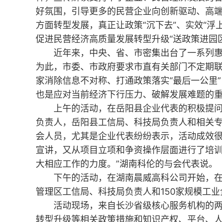
好氛围，引导更多的民营企业向创新驱动、高端
方面转型发展，真正让政策“沉下去”、实效“浮上
促进民营经济高质量发展转型升级“送政策进园
近年来，中央、省、市密集出台了一系列惠
为此，市委、市政府要求市直有关部门不定期联
家消除信息不对称、打通政策落实“最后一公里
也是应对当前经济下行压力、破解发展难题的
上午的活动，在岳阳县企业代表的积极提问
负责人，岳阳县工信局、科技局负责人和相关专家
会人员，尤其是企业代表纷纷表示，活动成效很
宣讲，又从项目立项和争资操作层面进行了培
大相应工作的力度。”湖南科伦的与会代表说。
下午的活动，在湖南晨威高科公司开始，在
管理区工信局、科技局负责人和150家规模工业
活动现场，来自长沙省级核心服务机构的两
转型升级等相关政策措施和知识产权、平台、