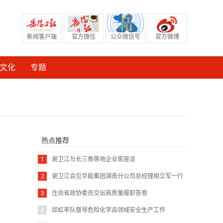
新闻客户端
官方微信
公众微信号
官方微博
文化
专题
热点推荐
1
谢卫江与长三角等地企业家座谈
2
谢卫江会见华能集团湖南分公司总经理相立军一行
3
住岳省政协委员交出高质量履职答卷
4
邱虹率队督导危险化学品领域安全生产工作