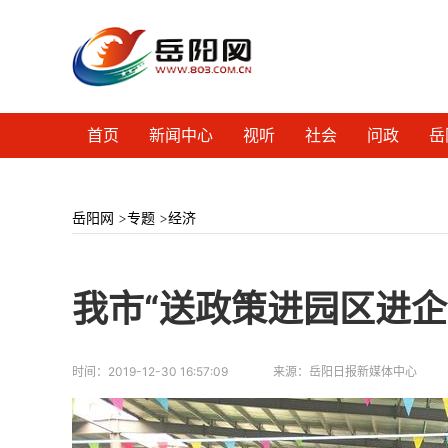
首页
新闻中心
视听
社会
问政
岳
岳阳网
>
专题
>
经济
我市“送政策进园区进企
时间：
2019-12-30 16:57:09
来源：
岳阳日报新媒体中心