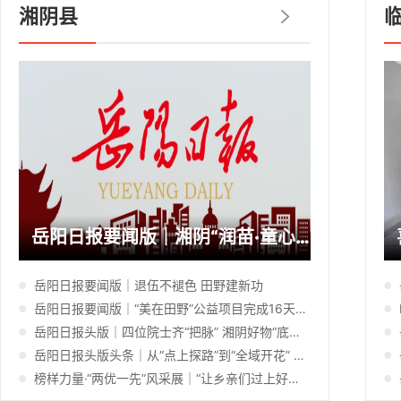
湘阴县
岳阳日报要闻版｜湘阴“润苗·童心成长营”破解乡村暑托难题
岳阳日报要闻版｜退伍不褪色 田野建新功
岳阳日报要闻版｜“美在田野”公益项目完成16天集中教学
岳阳日报头版｜四位院士齐“把脉” 湘阴好物“底气”足
岳阳日报头版头条｜从“点上探路”到“全域开花” 湘阴15个乡镇共同书写“暑托”民生答卷
榜样力量·“两优一先”风采展｜“让乡亲们过上好日子，就是我的初心”——记岳阳市优秀共产党员、湘阴县新泉镇西堤村党总支书记汤治国