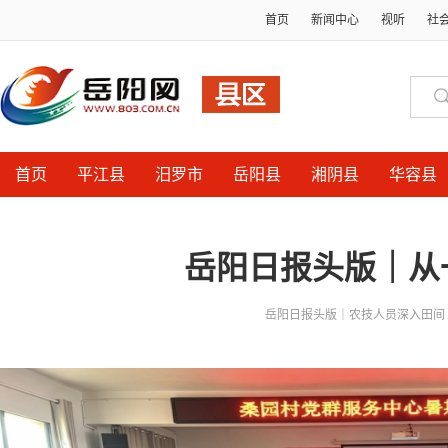
首页
新闻中心
视听
社
首页
平江县
汨罗市
岳阳县
湘阴县
华容县
岳阳日报头版｜从
岳阳日报头版｜农技人员深入田间