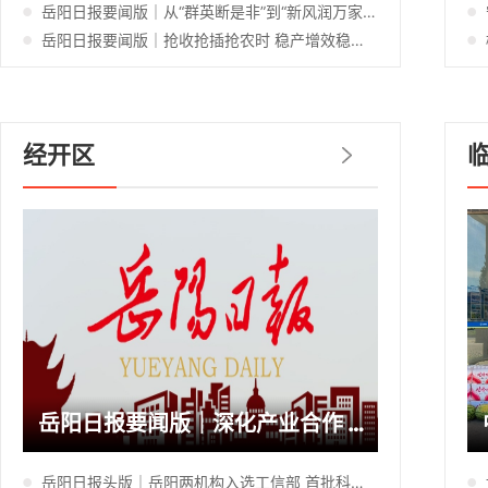
岳阳日报要闻版｜从“群英断是非”到“新风润万家”——岳阳楼区学院路社区移风易俗的十年答卷
岳阳日报要闻版｜抢收抢插抢农时 稳产增效稳粮仓——岳阳楼区“双抢”一线的丰收密码
经开区
岳阳日报要闻版｜深化产业合作 推动低空经济项目落地
岳阳日报头版｜岳阳两机构入选工信部 首批科技型企业孵化器公示名单