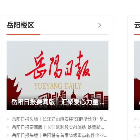
岳阳楼区
岳阳日报要闻版｜汇聚爱心力量 护航特殊儿童向阳启航
岳阳日报头版｜长江君山段安装“江豚听诊器” 岳阳航道首启江豚常态化协同保护机制
岳阳日报要闻版｜长江监利段实战演练 处置新能源车自燃险情
岳阳日报头版｜岳阳将有首家省级重点软件企业 礼一科技入选2026年省重点软件企业拟认定名单