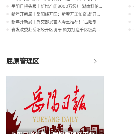
岳阳日报头版｜新增产能8000万袋！ 湖南科伦两大高端制剂“智造”平台建设提速
新年开新局｜岳阳经开区：新春开工忙奋战“开门红”
新年开新局｜外交部发言人隆重推荐！“岳阳制造”惊艳全球
省发改委赴岳阳经开区调研 聚力打造千亿级高空风能产业
屈原管理区