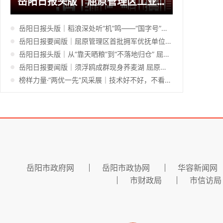
岳阳日报头版｜屈原管理区工业企业装上“超级电池”
岳阳日报头版｜稻浪深处听“机”鸣——“国字号”会议屈原管理区观摩侧记
岳阳日报要闻版｜屈原管理区首批拥军优抚单位集中签约
岳阳日报头版｜从“靠天晒粮”到“不落地归仓” 屈原管理区智能化烘干破解“双抢”晾晒难题
岳阳日报要闻版｜须浮鸥成群现身荞麦湖 屈原管理区湿地生态再获“鸟界认证”
榜样力量·“两优一先”风采展｜技术好不好，不看本子看田里——记岳阳市优秀共产党员、屈原管理区农业农村局现代农业示范区建设服务中心副主任王有成
岳阳市政府网
岳阳市政协网
华容新闻网
市财政局
市信访局