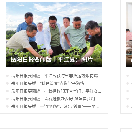
岳阳日报要闻版｜平江县：图片
岳阳日报要闻版｜平江截获跨省非法运输烟花爆竹614件
岳阳日报头版｜“科创筑梦”点燃学子激情
岳阳日报要闻版｜拄着拐杖叩开大学门，平江女孩十年抗癌终圆梦
岳阳日报要闻版｜青春送教赴乡野 趣味实验润童心
岳阳日报头版｜一河“四漂”，漂出“钱景”——平江县加义镇丽江河流域生态变现记