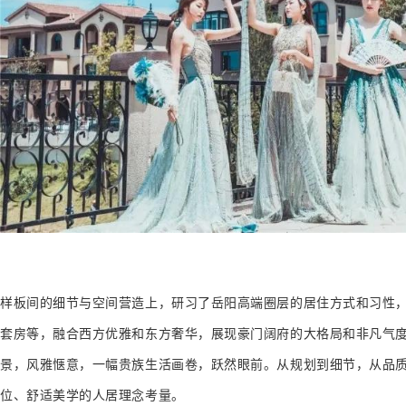
样板间的细节与空间营造上，研习了岳阳高端圈层的居住方式和习性
套房等，融合西方优雅和东方奢华，展现豪门阔府的大格局和非凡气
景，风雅惬意，一幅贵族生活画卷，跃然眼前。从规划到细节，从品质
位、舒适美学的人居理念考量。