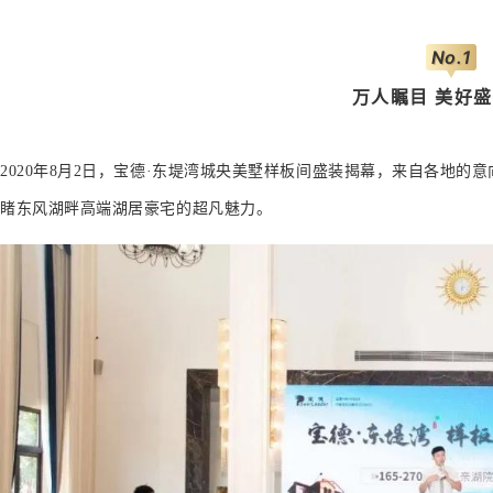
No.1
万人瞩目 美好
2020年8月2日，宝德·东堤湾城央美墅样板间盛装揭幕，来自各地
睹东风湖畔高端湖居豪宅的超凡魅力。