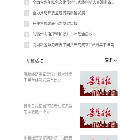
5
全国青少年红色文化传承与实践创新大赛湖南省赛在岳阳圆满闭幕
6
全力推动开放型经济高质量发展
7
把建言成果转化为发展实效
8
加强常态治理管护提升十年禁渔质效
9
南湖新区举办庆祝中国共产党成立105周年书法美术作品展
专题活动
更多>>
湘籍经济学家贺铿：我对湖南
下半年经济发展有信心
郴州日报记者下班后在狂风暴
雨中救起一个人
湘籍经济学家魏后凯：湖南仍