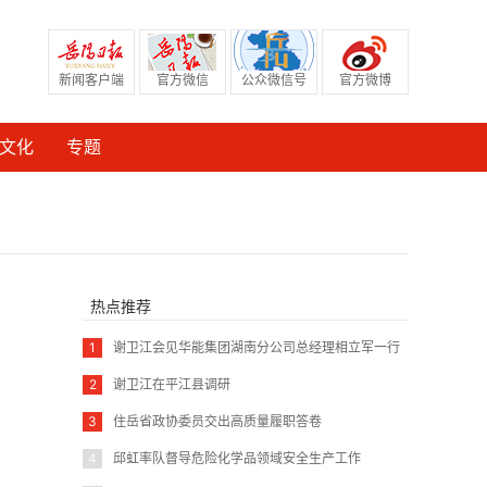
新闻客户端
官方微信
公众微信号
官方微博
文化
专题
热点推荐
1
谢卫江会见华能集团湖南分公司总经理相立军一行
2
谢卫江在平江县调研
3
住岳省政协委员交出高质量履职答卷
4
邱虹率队督导危险化学品领域安全生产工作