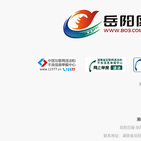
湘
岳阳日报·岳
联系地址：湖南省岳阳市岳