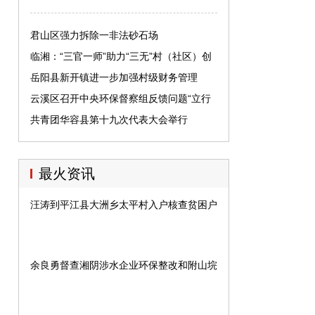
君山区强力拆除一非法砂石场
临湘：“三官一师”助力“三无”村（社区）创
建
岳阳县新开镇进一步加强村级财务管理
云溪区召开中央环保督察组反馈问题“立行
立改”工作会
共青团华容县第十九次代表大会举行
最火资讯
汪涛到平江县大洲乡太平村入户核查贫困户脱贫达标情况
余良勇督查湘阴涉水企业环保整改和附山垸治理修复项目