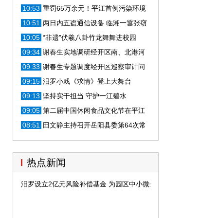
验收
10:53
重罚65万余元！平江首例污染环境
案提起诉讼
10:51
两日内五盗通信设备 临湘一嚣张窃
贼难逃法网制裁
10:05
“非遗”伏羲八卦竹龙舞舞进校园
09:34
谢春生实地调研经开区南、北港河
截污管网建设情况
09:33
谢春生专题调度经开区巡察审计问
题立行立改工作
09:15
汨罗小戏《求情》登上大舞台
09:13
坚持实干担当 守护一江碧水
09:05
第二届中国休闲食品文化节在平江
圆满落幕
08:51
田文静主持召开岳阳县委第64次常
委会
热点新闻
汨罗设立2亿元风险补偿基金 为园区中小微企业发展护航