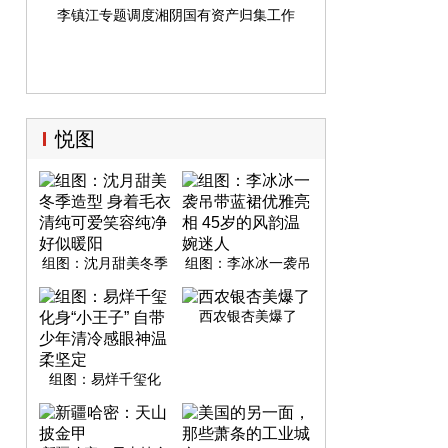
李镇江专题调度湘阴国有资产归集工作
悦图
组图：沈月甜美冬季
组图：李冰冰一袭吊
造型 身着毛衣清纯可
带蓝裙优雅亮相 45岁
爱笑容纯净好似暖阳
的风韵温婉迷人
西农银杏美爆了
组图：易烊千玺化
身“小王子” 自带少年
清冷感眼神温柔坚定