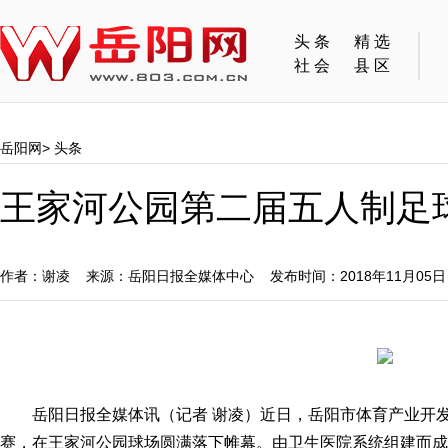
头条
精选
社会
县区
岳阳网
>
头条
王家河公园第二届五人制足
作者：谢凌 来源：岳阳日报全媒体中心 发布时间：2018年11月05
岳阳日报全媒体讯（记者 谢凌）近日，岳阳市体育产业开
赛，在王家河公园球场圆满落下帷幕。由卫生医院系统组建而成