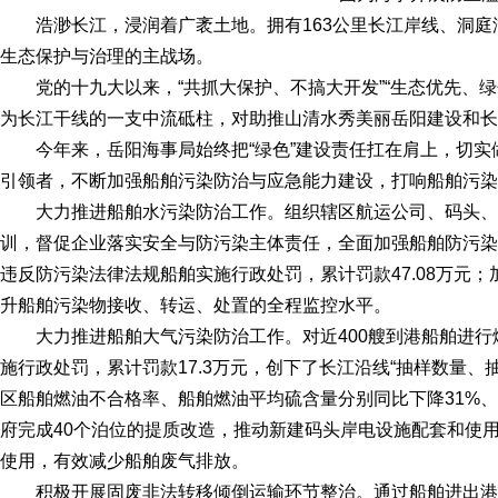
浩渺长江，浸润着广袤土地。拥有163公里长江岸线、洞庭
生态保护与治理的主战场。
党的十九大以来，“共抓大保护、不搞大开发”“生态优先、
为长江干线的一支中流砥柱，对助推山清水秀美丽岳阳建设和长
今年来，岳阳海事局始终把“绿色”建设责任扛在肩上，切实
引领者，不断加强船舶污染防治与应急能力建设，打响船舶污染
大力推进船舶水污染防治工作。组织辖区航运公司、码头
训，督促企业落实安全与防污染主体责任，全面加强船舶防污染
违反防污染法律法规船舶实施行政处罚，累计罚款47.08万元
升船舶污染物接收、转运、处置的全程监控水平。
大力推进船舶大气污染防治工作。对近400艘到港船舶进行
施行政处罚，累计罚款17.3万元，创下了长江沿线“抽样数量、
区船舶燃油不合格率、船舶燃油平均硫含量分别同比下降31%、
府完成40个泊位的提质改造，推动新建码头岸电设施配套和使
使用，有效减少船舶废气排放。
积极开展固废非法转移倾倒运输环节整治。通过船舶进出