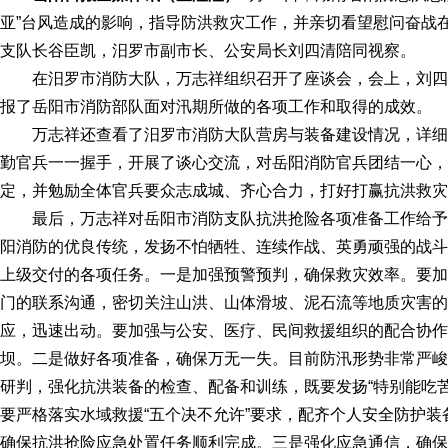
亚”台风造成的影响，指导防洪救灾工作，并亲切看望慰问奋战
支队长
谷臣凯，汨罗市副市长、公安局长刘四清陪同视察。
在汨罗市消防大队，万志祥组织召开了座谈会，会上，刘
报了岳阳市消防部队面对汛期所做的各项工作和取得的成效。
万志祥还查看了汨罗市消防大队营房与装备建设情况，详
勤官兵一一握手，开展了谈心交流，对岳阳消防官兵团结一心，
定，并勉励全体官兵要众志成城、齐心合力，打好打赢抗洪救灾
最后，万志祥对岳阳市消防支队抗洪抢险各项准备工作给
阳消防的优良传统，发扬不怕牺牲、连续作战、英勇顽强的战斗
上级交付的各项任务。一是加强预警预判，确保救灾效率。要加
门的联系沟通，密切关注山洪、山体滑坡、泥石流等地质灾害的
应，迅速出动。要加强与公安、医疗、民间救援组织的配合协作
坝。二是做好各项准备，确保万无一失。目前防汛形势非常严峻
研判，强化抗洪装备的检查、配备和训练，既要发扬“特别能吃
要严格落实水域救援“五个决不允许”要求，配齐个人安全防护
确保抗洪抢险应急处置任务顺利完成。三是强化应急通信，确保