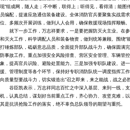
现“组成网，随人走；不中断，联得上；听得见，看得清；能图
员编配，提速应急通信装备建设。全体消防官兵要聚集实战需求
位、多频次开展训练，做到人人会用，确保救援现场指挥顺畅。
就下一步工作，万志祥要求，一是要把握防灭火主业。在
和灭火工作，科学调配人员和装备物资，做到统筹兼顾。围绕“
打锤炼部队，砥砺意志品质，全面提升部队战斗力，确保圆满完
防事故工作。重点加强安全风险排查、营区安全管理、车辆管控
象，提高官兵识险、避险处置能力。三是加强专职队建设。进一
援、管理制度等各个环节，保持好专职消防队统一调度指挥工作
向质量型要战斗力，切实锻造出“召之即来，来之能战，战之必胜
谷臣凯表示，万志祥同志百忙之中深入基层、来到一线，
机，认真总结，谋划好当前重点工作，齐心协力、攻坚克难，以
其是抗洪抢险工作的落实，绝不辜负总队领导的期望与重托。